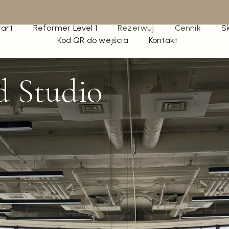
tart
Reformer Level 1
Rezerwuj
Cennik
S
Kod QR do wejścia
Kontakt
d Studio