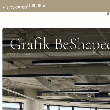
+48 732 099 350
S
Grafik BeShape
START
GRAFIK