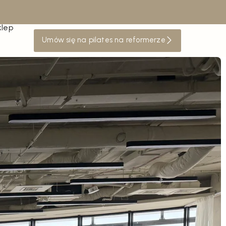
klep
Umów się na pilates na reformerze