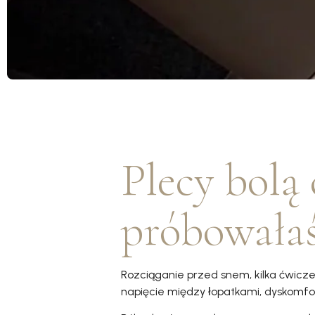
Plecy bolą 
próbowałaś
Rozciąganie przed snem, kilka ćwicze
napięcie między łopatkami, dyskomfort