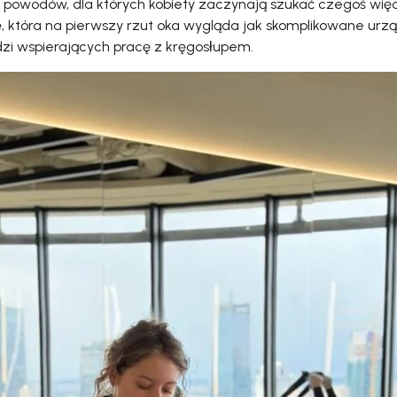
 powodów, dla których kobiety zaczynają szukać czegoś więcej
ę, która na pierwszy rzut oka wygląda jak skomplikowane urz
zi wspierających pracę z kręgosłupem.