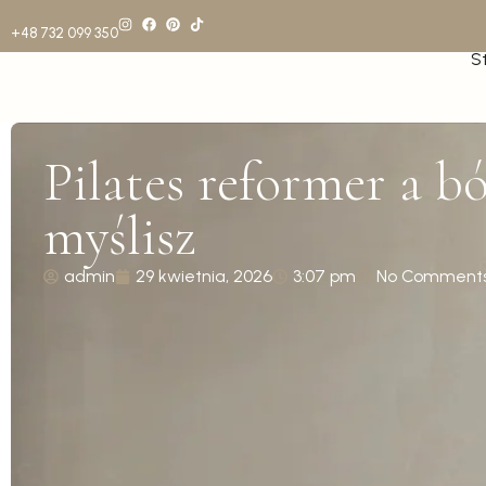
+48 732 099 350
S
Pilates reformer a bó
myślisz
admin
29 kwietnia, 2026
3:07 pm
No Comment