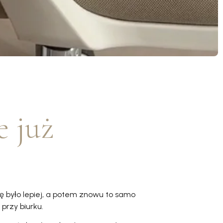
e już
lę było lepiej, a potem znowu to samo
przy biurku.