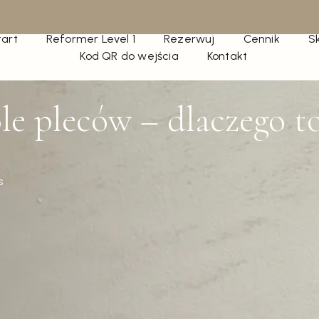
tart
Reformer Level 1
Rezerwuj
Cennik
S
Kod QR do wejścia
Kontakt
le pleców – dlaczego to 
s