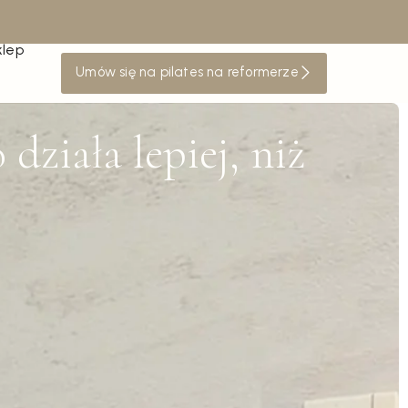
klep
Umów się na pilates na reformerze
działa lepiej, niż